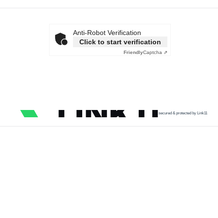
Anti-Robot Verification
Click to start verification
Friendly
Captcha ⇗
secured & protected by Link11