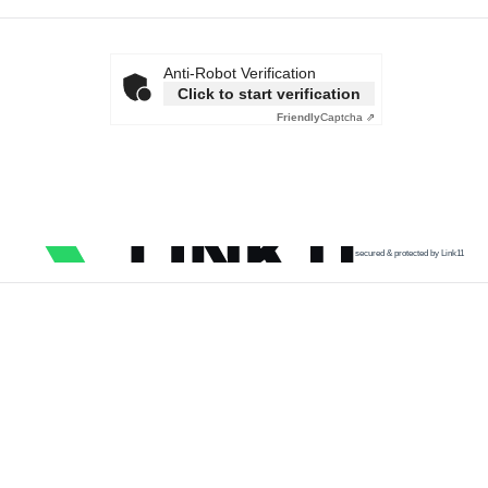
Anti-Robot Verification
Click to start verification
Friendly
Captcha ⇗
secured & protected by Link11